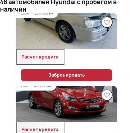
48 автомобилей Hyundai с пробегом в
наличии
2008
·
276 000 км
Hyundai Accent
1.5 л (102 л.с.), МКПП, бензин, передний
419 900 ₽
Расчет кредита
Забронировать
2016
·
103 000 км
Hyundai Solaris
1.6 л (123 л.с.), АКПП, бензин, передний
1 139 900 ₽
Расчет кредита