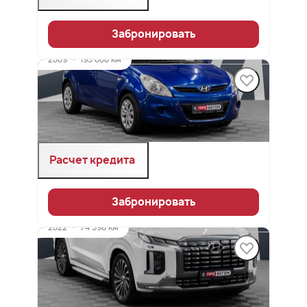
Забронировать
2009
·
193 000 км
Hyundai i20
1.4 л (100 л.с.), АКПП, бензин, передний
749 900 ₽
Расчет кредита
Забронировать
2022
·
74 596 км
Hyundai Palisade
2.2 л (200 л.с.), АКПП, дизель, полный
5 749 900 ₽