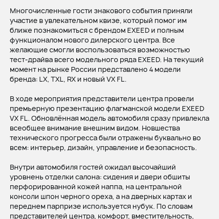
Многочисленные гости знакового события приняли
участие в увлекательном квизе, который помог им
ближе познакомиться с брендом EXEED и полным
функционалом нового дилерского центра. Все
желающие смогли воспользоваться возможностью
тест-драйва всего модельного ряда EXEED. На текущий
момент на рынке России представлено 4 модели
бренда: LX, TXL, RX и новый VX FL.
В ходе мероприятия представители центра провели
премьерную презентацию флагманской модели EXEED
VX FL. Обновлённая модель автомобиля сразу привлекла
всеобщее внимание внешним видом. Новшества
технического прогресса были отражены буквально во
всем: интерьер, дизайн, управление и безопасность.
Внутри автомобиля гостей ожидал высочайший
уровнень отделки салона: сидения и двери обшиты
перфорированной кожей наппа, на центральной
консоли шпон черного ореха, а на дверных картах и
переднем парпризе используется нубук. По словам
представителей центра, комфорт, вместительность,